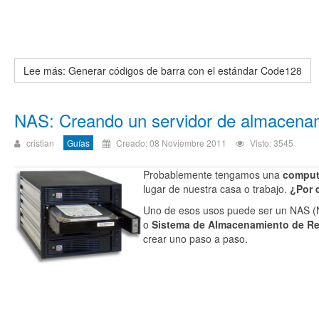
Lee más: Generar códigos de barra con el estándar Code128
NAS: Creando un servidor de almacenam
cristian
Guías
Creado: 08 Noviembre 2011
Visto: 3545
Probablemente tengamos una
comput
lugar de nuestra casa o trabajo.
¿Por 
Uno de esos usos puede ser un NAS (
o
Sistema de Almacenamiento de R
crear uno paso a paso.