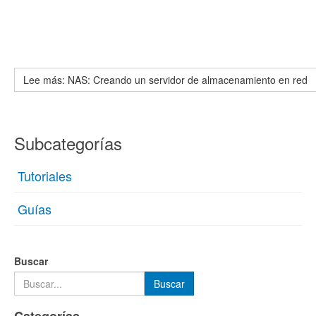
Lee más: NAS: Creando un servidor de almacenamiento en red
Subcategorías
Tutoriales
Guías
Buscar
Type 2 or more characters for results.
Buscar