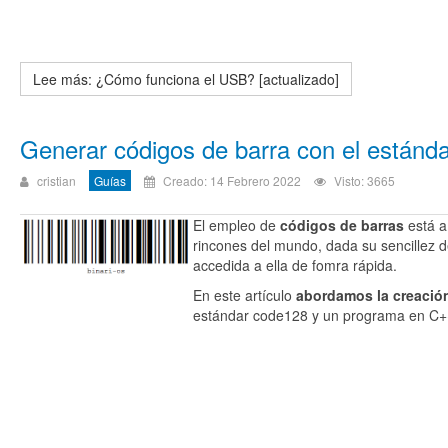
Lee más: ¿Cómo funciona el USB? [actualizado]
Generar códigos de barra con el están
cristian
Guías
Creado: 14 Febrero 2022
Visto: 3665
El empleo de
códigos de barras
está a
rincones del mundo, dada su sencillez d
accedida a ella de fomra rápida.
En este artículo
abordamos la creació
estándar code128 y un programa en C+